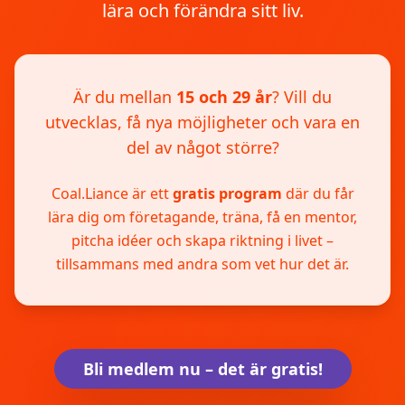
lära och förändra sitt liv.
Är du mellan
15 och 29 år
? Vill du
utvecklas, få nya möjligheter och vara en
del av något större?
Coal.Liance är ett
gratis program
där du får
lära dig om företagande, träna, få en mentor,
pitcha idéer och skapa riktning i livet –
tillsammans med andra som vet hur det är.
Bli medlem nu – det är gratis!