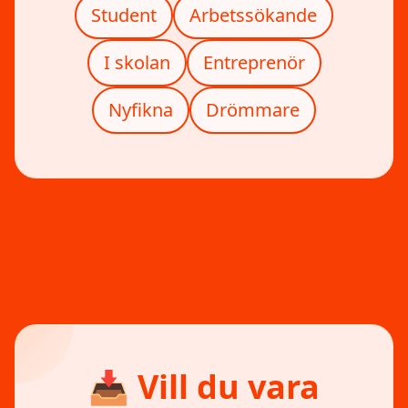
Student
Arbetssökande
I skolan
Entreprenör
Nyfikna
Drömmare
📥 Vill du vara