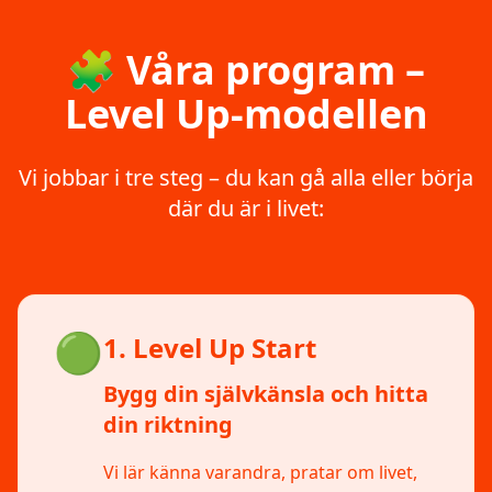
🧩 Våra program –
Level Up-modellen
Vi jobbar i tre steg – du kan gå alla eller börja
där du är i livet:
🟢
1. Level Up Start
Bygg din självkänsla och hitta
din riktning
Vi lär känna varandra, pratar om livet,