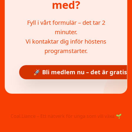
med?
Fyll i vårt formulär – det tar 2
minuter.
Vi kontaktar dig inför höstens
programstarter.
🚀 Bli medlem nu – det är gratis!
Coal.Liance – Ett nätverk för unga som vill växa 🌱